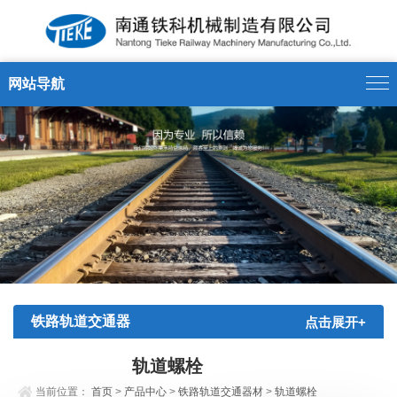
网站导航
铁路轨道交通器
点击展开+
材
轨道螺栓
当前位置：
首页
>
产品中心
>
铁路轨道交通器材
>
轨道螺栓