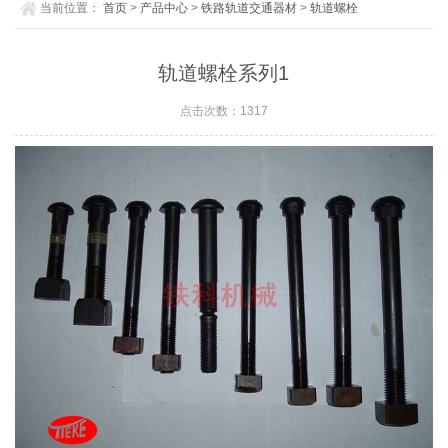
当前位置：
首页
>
产品中心
>
铁路轨道交通器材
>
轨道螺栓
轨道螺栓系列1
点击次数：1317