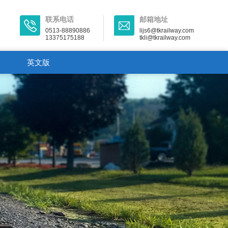
联系电话
邮箱地址
0513-88890886
lijs6@tkrailway.com
13375175188
tkli@tkrailway.com
英文版