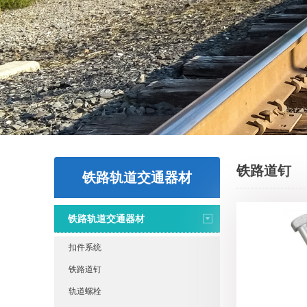
铁路道钉
铁路轨道交通器材
铁路轨道交通器材
扣件系统
铁路道钉
轨道螺栓