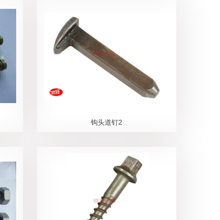
钩头道钉2