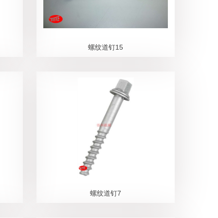
螺纹道钉15
螺纹道钉7