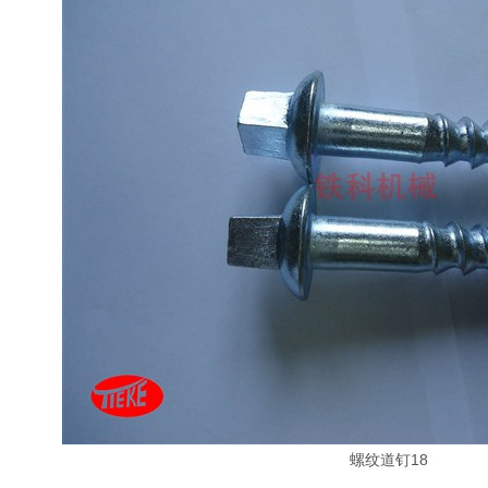
螺纹道钉18