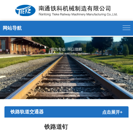
13375175188' />
网站导航
铁路轨道交通器
点击展开+
材
铁路道钉