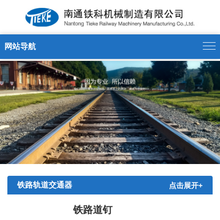
13375175188' />
网站导航
铁路轨道交通器
点击展开+
材
铁路道钉