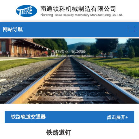
13375175188' />
网站导航
铁路轨道交通器
点击展开+
材
铁路道钉