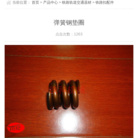
当前位置：
首页
>
产品中心
>
铁路轨道交通器材
>
铁路扣配件
弹簧钢垫圈
点击次数：1263