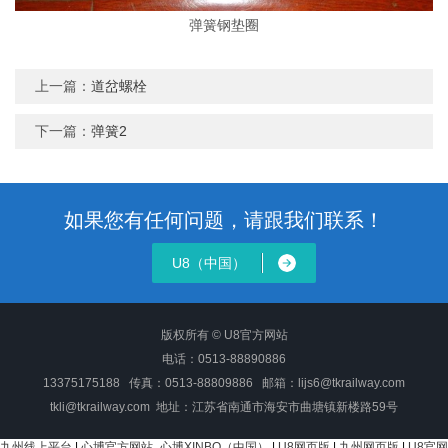
弹簧钢垫圈
上一篇：
道岔螺栓
下一篇：
弹簧2
如果您有任何问题，请跟我们联系！
U8（中国）
版权所有 © U8官方网站
电话：0513-88890886
13375175188 传真：0513-88809886 邮箱：lijs6@tkrailway.com
tkli@tkrailway.com 地址：江苏省南通市海安市曲塘镇新楼路59号
九州线上平台
|
心博官方网站_心博XINBO（中国）
|
U8网页版
|
九州网页版
|
U8官网