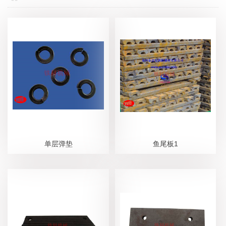
单层弹垫
鱼尾板1