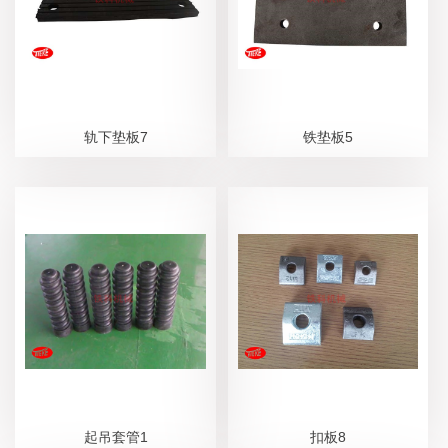
轨下垫板7
铁垫板5
起吊套管1
扣板8