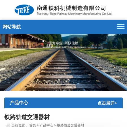
网站导航
产品中心
点击展开+
铁路轨道交通器材
当前位置：
首页
>
产品中心
>
铁路轨道交通器材