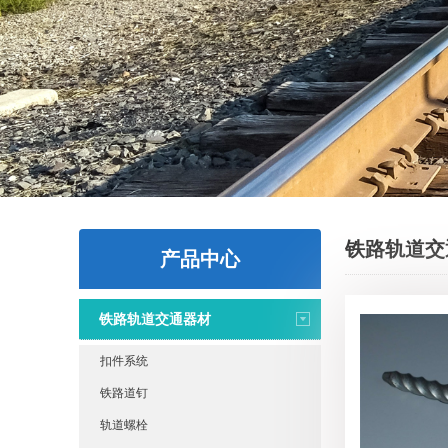
铁路轨道交
产品中心
铁路轨道交通器材
扣件系统
铁路道钉
轨道螺栓