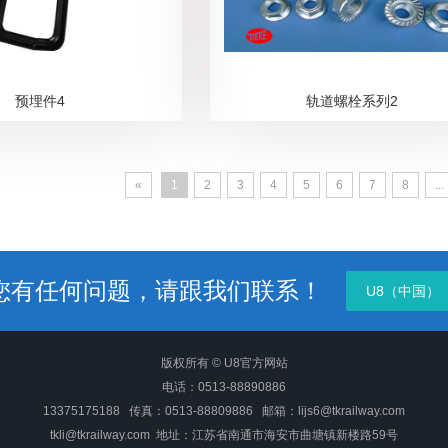
预埋件4
轨道螺栓系列2
«
1
2
3
4
5
6
7
8
...
您有任何问题，请跟我们联系！
U8（中国）
版权所有 © U8官方网站
电话：0513-88890886
13375175188 传真：0513-88809886 邮箱：lijs6@tkrailway.com
tkli@tkrailway.com 地址：江苏省南通市海安市曲塘镇新楼路59号