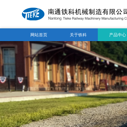
网站首页
关于铁科
产品中心